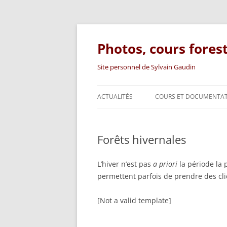
Photos, cours fores
Site personnel de Sylvain Gaudin
ACTUALITÉS
COURS ET DOCUMENTA
SUPPORTS DE COURS
Forêts hivernales
DOCUMENTATION TECHN
ARTICLES
L’hiver n’est pas
a priori
la période la 
permettent parfois de prendre des cli
LIVRE
[Not a valid template]