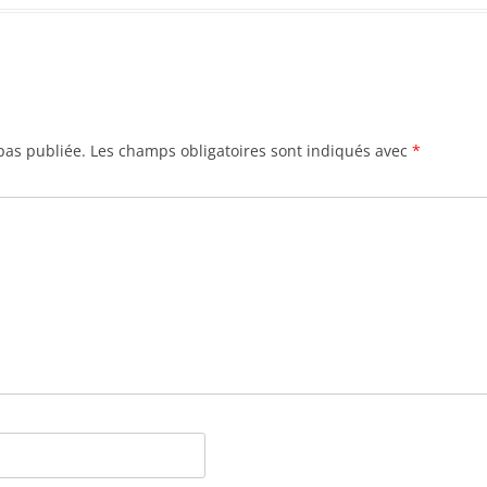
LICHENS
DE LA GLACIÈRE.
OISEAUX
RÉSERVE NATURELLE DES
MAMMIFÈRES
BALLONS COMTOIS
VOYAGES
ÉCOSSE
FORÊTS TROPICALES HUMIDES
pas publiée.
Les champs obligatoires sont indiqués avec
*
ARCHITECTURE
ASIE
IRLANDE
GUADELOUPE