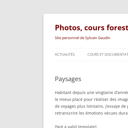
Photos, cours fores
Site personnel de Sylvain Gaudin
ACTUALITÉS
COURS ET DOCUMENTA
SUPPORTS DE COURS
Paysages
DOCUMENTATION TECHN
ARTICLES
Habitant depuis une vingtaine d’anné
le mieux placé pour réaliser des imag
LIVRE
de voyages plus lointains, j’essaye de
retranscrire les émotions vécues dur
[Not a valid template]