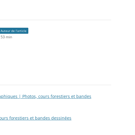
Auteur de l’article
h 53 min
aphiques | Photos, cours forestiers et bandes
ours forestiers et bandes dessinées