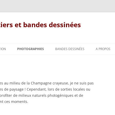
tiers et bandes dessinées
Aller
au
TION
PHOTOGRAPHIES
BANDES DESSINÉES
A PROPOS
contenu
PAYSAGES
IQUE
FORÊTS
FORÊT À L’AUTOMNE
FORÊTS NATURELLES
FORÊTS HIVERNALES
FORÊTS VIERGES DE SLOVAQUIE
es au milieu de la Champagne crayeuse, je ne suis pas
es de paysage ! Cependant, lors de sorties locales ou
FLORE
FORÊTS PRINTANIÈRES
RÉSERVES BIOLOGIQUES
PLANTES À FLEUR
 profiter de milieux naturels photogéniques et de
INTÉGRALES DE FONTAINEBLEAU
ant ces moments.
INSECTES
JEUX DE LUMIÈRE
FOUGÈRES
LIBELLULES
RÉSERVE BIOLOGIQUE
AMPHIBIENS
PETIT ARBRE DEVIENDRA GRAND
MOUSSES, HÉPATIQUES ET
PAPILLONS DE JOUR
DOMANIALE DE LA JOUX. CANTO