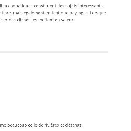
LICHENS
lieux aquatiques constituent des sujets intéressants,
DE LA GLACIÈRE.
OISEAUX
r flore, mais également en tant que paysages. Lorsque
RÉSERVE NATURELLE DES
liser des clichés les mettant en valeur.
MAMMIFÈRES
BALLONS COMTOIS
VOYAGES
ÉCOSSE
FORÊTS TROPICALES HUMIDES
ARCHITECTURE
ASIE
IRLANDE
GUADELOUPE
ime beaucoup celle de rivières et d’étangs.