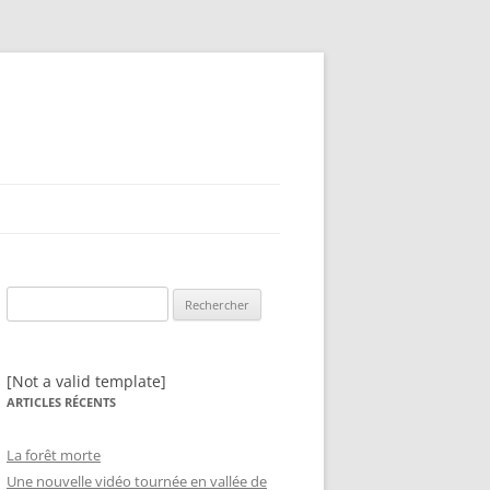
Rechercher :
[Not a valid template]
ARTICLES RÉCENTS
La forêt morte
Une nouvelle vidéo tournée en vallée de
N