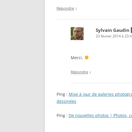
↓
Répondre
Sylvain Gaudin
23 février 2014 à 23 
Merci.
↓
Répondre
Ping :
Mise à jour de galeries photogr
dessinées
Ping :
De nouvelles photos | Photos, c