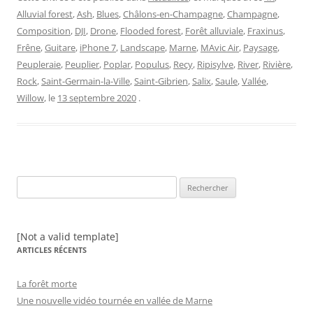
Alluvial forest
,
Ash
,
Blues
,
Châlons-en-Champagne
,
Champagne
,
Composition
,
DJI
,
Drone
,
Flooded forest
,
Forêt alluviale
,
Fraxinus
,
Frêne
,
Guitare
,
iPhone 7
,
Landscape
,
Marne
,
MAvic Air
,
Paysage
,
Peupleraie
,
Peuplier
,
Poplar
,
Populus
,
Recy
,
Ripisylve
,
River
,
Rivière
,
Rock
,
Saint-Germain-la-Ville
,
Saint-Gibrien
,
Salix
,
Saule
,
Vallée
,
Willow
, le
13 septembre 2020
.
Rechercher :
[Not a valid template]
ARTICLES RÉCENTS
La forêt morte
Une nouvelle vidéo tournée en vallée de Marne