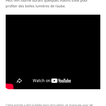
Petit film tourné durant quelques matins d’été pour
profiter des belles lumières de l’aube.
Cette entrée a été publiée dans
Actualités
, et marquée avec
4K
,