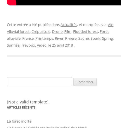
Cette entrée a été publiée dans
Actualités
, et marquée avec
Ain
,
Alluvial forest
,
Crépuscule
,
Drone
,
Film
,
Flooded forest
,
Forêt
alluviale
,
France
,
Printemps
,
River
,
Rivière
,
Saône
,
Spark
,
Spring
,
Sunrise
,
Trévoux
,
Vidéo
, le
25 avril 2018
.
Rechercher :
[Not a valid template]
ARTICLES RÉCENTS
La forêt morte