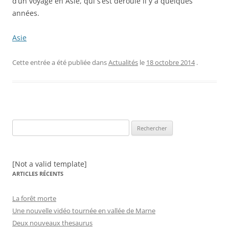
d’un voyage en Asie, qui s’est déroulé il y a quelques
années.
Asie
Cette entrée a été publiée dans
Actualités
le
18 octobre 2014
.
Rechercher :
[Not a valid template]
ARTICLES RÉCENTS
La forêt morte
Une nouvelle vidéo tournée en vallée de Marne
Deux nouveaux thesaurus