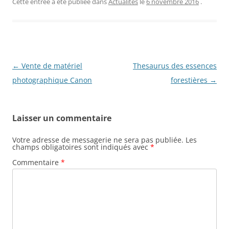
Cette entrée a été publiée dans
Actualités
le
6 novembre 2016
.
Navigation
←
Vente de matériel
Thesaurus des essences
des
photographique Canon
forestières
→
articles
Laisser un commentaire
Votre adresse de messagerie ne sera pas publiée.
Les
champs obligatoires sont indiqués avec
*
Commentaire
*