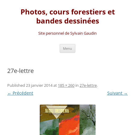
Photos, cours forestiers et
bandes dessinées
Site personnel de Sylvain Gaudin
Aller
Menu
au
contenu
27e-lettre
Published
23 janvier 2014
at
185 × 260
in
27e-lettre
.
← Précédent
Suivant →