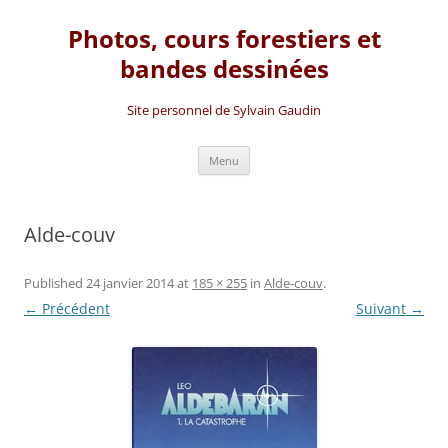
Photos, cours forestiers et
bandes dessinées
Site personnel de Sylvain Gaudin
Aller
Menu
au
contenu
Alde-couv
Published
24 janvier 2014
at
185 × 255
in
Alde-couv
.
← Précédent
Suivant →