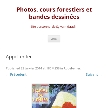
Photos, cours forestiers et
bandes dessinées
Site personnel de Sylvain Gaudin
Aller
Menu
au
contenu
Appel-enfer
Published
23 janvier 2014
at
185 × 253
in
Appel-enfer
.
← Précédent
Suivant →