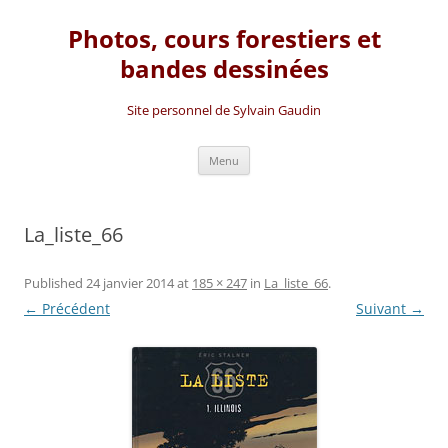
Photos, cours forestiers et
bandes dessinées
Site personnel de Sylvain Gaudin
Aller
Menu
au
contenu
La_liste_66
Published
24 janvier 2014
at
185 × 247
in
La_liste_66
.
← Précédent
Suivant →