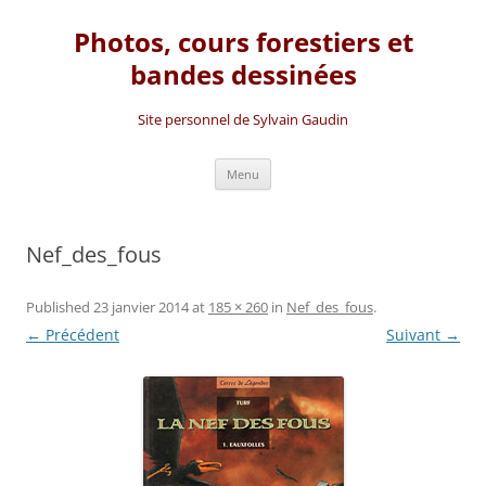
Photos, cours forestiers et
bandes dessinées
Site personnel de Sylvain Gaudin
Aller
Menu
au
contenu
Nef_des_fous
Published
23 janvier 2014
at
185 × 260
in
Nef_des_fous
.
← Précédent
Suivant →