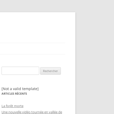
Rechercher :
[Not a valid template]
ARTICLES RÉCENTS
La forêt morte
Une nouvelle vidéo tournée en vallée de
N