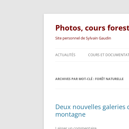
Photos, cours fores
Site personnel de Sylvain Gaudin
ACTUALITÉS
COURS ET DOCUMENTA
SUPPORTS DE COURS
ARCHIVES PAR MOT-CLÉ :
DOCUMENTATION TECHN
FORÊT NATURELLE
ARTICLES
LIVRE
Deux nouvelles galeries 
montagne
Laisser un commentaire