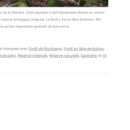
de la Glacière. Cette sapinière a été initialement classée en réserve
 réserve biologique intégrale. La forêt y est en libre évolution. Elle
nsi qu’une importante quantité de bois morts.
 et marquée avec
Forêt de Montagne
,
Forêt en libre évolution
,
tography
,
Réserve intégrale
,
Réserve naturelle
,
Sapinière
, le
14