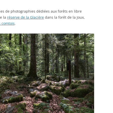
LICHENS
DE LA GLACIÈRE.
OISEAUX
ies de photographies dédiées aux forêts en libre
RÉSERVE NATURELLE DES
e la
réserve de la Glacière
dans la forêt de la Joux,
MAMMIFÈRES
BALLONS COMTOIS
s comtois
.
VOYAGES
ÉCOSSE
FORÊTS TROPICALES HUMIDES
ARCHITECTURE
ASIE
IRLANDE
GUADELOUPE