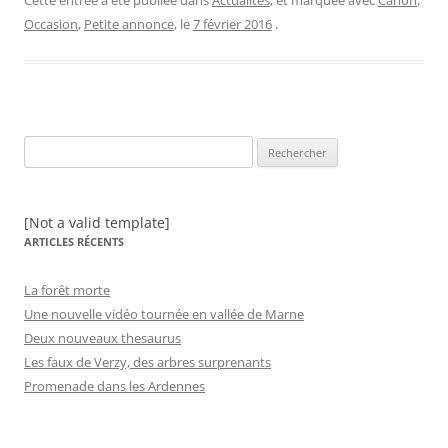
Cette entrée a été publiée dans
Actualités
, et marquée avec
Canon
,
Occasion
,
Petite annonce
, le
7 février 2016
.
Rechercher :
[Not a valid template]
ARTICLES RÉCENTS
La forêt morte
Une nouvelle vidéo tournée en vallée de Marne
Deux nouveaux thesaurus
Les faux de Verzy, des arbres surprenants
Promenade dans les Ardennes