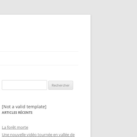
Rechercher :
[Not a valid template]
ARTICLES RÉCENTS
La forêt morte
Une nouvelle vidéo tournée en vallée de
N