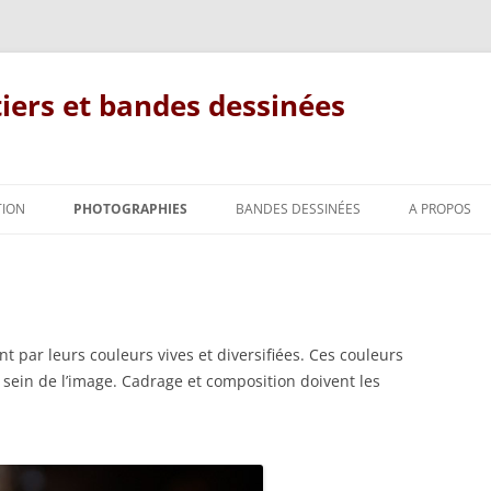
tiers et bandes dessinées
Aller
au
TION
PHOTOGRAPHIES
BANDES DESSINÉES
A PROPOS
contenu
PAYSAGES
IQUE
FORÊTS
FORÊT À L’AUTOMNE
FORÊTS NATURELLES
FORÊTS HIVERNALES
FORÊTS VIERGES DE SLOVAQUIE
nt par leurs couleurs vives et diversifiées. Ces couleurs
 sein de l’image. Cadrage et composition doivent les
FLORE
FORÊTS PRINTANIÈRES
RÉSERVES BIOLOGIQUES
PLANTES À FLEUR
INTÉGRALES DE FONTAINEBLEAU
INSECTES
JEUX DE LUMIÈRE
FOUGÈRES
LIBELLULES
RÉSERVE BIOLOGIQUE
AMPHIBIENS
PETIT ARBRE DEVIENDRA GRAND
MOUSSES, HÉPATIQUES ET
PAPILLONS DE JOUR
DOMANIALE DE LA JOUX. CANTO