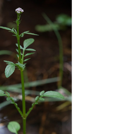
LICHENS
DE LA GLACIÈRE.
OISEAUX
RÉSERVE NATURELLE DES
MAMMIFÈRES
BALLONS COMTOIS
VOYAGES
ÉCOSSE
FORÊTS TROPICALES HUMIDES
ARCHITECTURE
ASIE
IRLANDE
GUADELOUPE