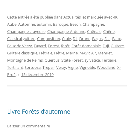
Cette entrée a été publiée dans
Actualités
, et marquée avec
4K
,
Aube
,
Automne
,
autumn
,
Baroque
,
Beech
,
Champagne
,
Champagne crayeuse
,
Champagne-Ardenne
,
Chênaie
,
Chêne
,
Classical guitare
,
Composition
,
Craie
,
DJI
,
Drone
,
Fagus
,
Fall
,
Faux
,
Faux de Verzy
,
Fayard
,
Forest
,
forêt
,
Forêt domaniale
,
Fuji
,
Guitare
,
Guitare classique
,
Hêtraie
,
Hêtre
,
Marne
,
MAvic Air
,
Menuet
,
Montagne de Reims
,
Quercus
,
State Forest
,
sylvatica
,
Tertiaire
,
Tortillard
,
tortuosa
,
Trépail
,
Verzy
,
Vigne
,
Vignoble
,
Woodland
,
X-
Pro2
, le
15 décembre 2019
.
Livre Forêts d’automne
Laisser un commentaire