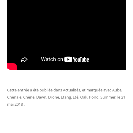
Cette entrée a été publiée dans
Actualités
, et marquée avec
Aube
,
Chênaie
,
Chêne
,
Dawn
,
Drone
,
Etang
,
Eté
,
Oak
,
Pond
,
Summer
, le
21
mai 2018
.