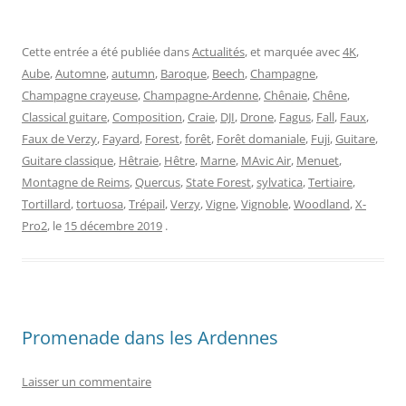
Cette entrée a été publiée dans
Actualités
, et marquée avec
4K
,
Aube
,
Automne
,
autumn
,
Baroque
,
Beech
,
Champagne
,
Champagne crayeuse
,
Champagne-Ardenne
,
Chênaie
,
Chêne
,
Classical guitare
,
Composition
,
Craie
,
DJI
,
Drone
,
Fagus
,
Fall
,
Faux
,
Faux de Verzy
,
Fayard
,
Forest
,
forêt
,
Forêt domaniale
,
Fuji
,
Guitare
,
Guitare classique
,
Hêtraie
,
Hêtre
,
Marne
,
MAvic Air
,
Menuet
,
Montagne de Reims
,
Quercus
,
State Forest
,
sylvatica
,
Tertiaire
,
Tortillard
,
tortuosa
,
Trépail
,
Verzy
,
Vigne
,
Vignoble
,
Woodland
,
X-
Pro2
, le
15 décembre 2019
.
Promenade dans les Ardennes
Laisser un commentaire