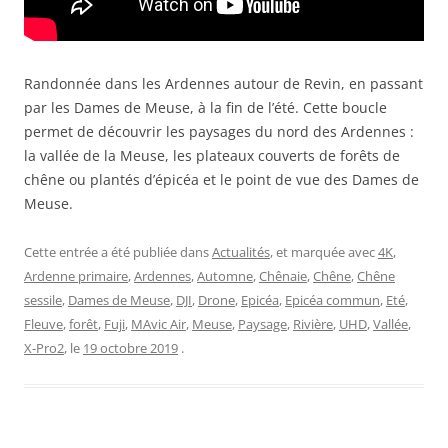
Randonnée dans les Ardennes autour de Revin, en passant
par les Dames de Meuse, à la fin de l’été. Cette boucle
permet de découvrir les paysages du nord des Ardennes :
la vallée de la Meuse, les plateaux couverts de forêts de
chêne ou plantés d’épicéa et le point de vue des Dames de
Meuse.
Cette entrée a été publiée dans
Actualités
, et marquée avec
4K
,
Ardenne primaire
,
Ardennes
,
Automne
,
Chênaie
,
Chêne
,
Chêne
sessile
,
Dames de Meuse
,
DJI
,
Drone
,
Epicéa
,
Epicéa commun
,
Eté
,
Fleuve
,
forêt
,
Fuji
,
MAvic Air
,
Meuse
,
Paysage
,
Rivière
,
UHD
,
Vallée
,
X-Pro2
, le
19 octobre 2019
.