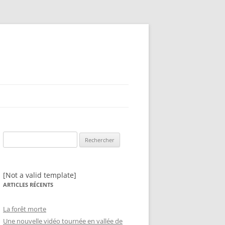
Rechercher :
[Not a valid template]
ARTICLES RÉCENTS
La forêt morte
Une nouvelle vidéo tournée en vallée de
N