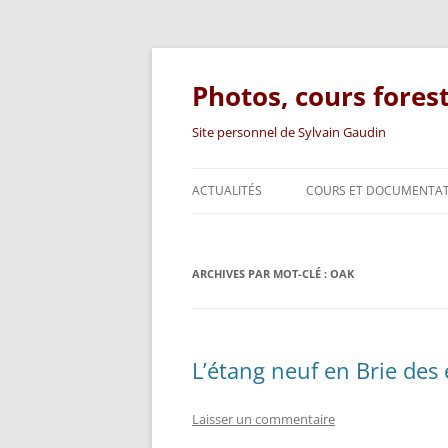
Photos, cours fores
Site personnel de Sylvain Gaudin
ACTUALITÉS
COURS ET DOCUMENTA
SUPPORTS DE COURS
ARCHIVES PAR MOT-CLÉ :
DOCUMENTATION TECHN
OAK
ARTICLES
LIVRE
L’étang neuf en Brie des 
Laisser un commentaire