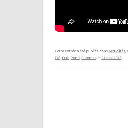
Cette entrée a été publiée dans
Actualités
,
Eté
,
Oak
,
Pond
,
Summer
, le
21 mai 2018
.