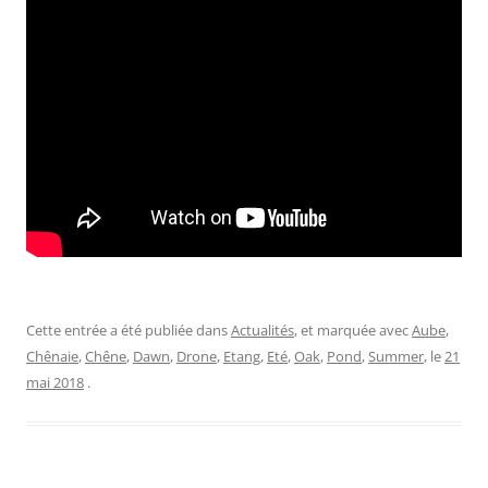
Cette entrée a été publiée dans
Actualités
, et marquée avec
Aube
,
Chênaie
,
Chêne
,
Dawn
,
Drone
,
Etang
,
Eté
,
Oak
,
Pond
,
Summer
, le
21
mai 2018
.