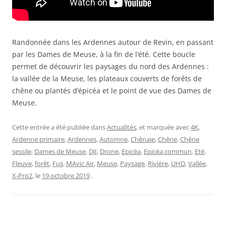
Randonnée dans les Ardennes autour de Revin, en passant
par les Dames de Meuse, à la fin de l’été. Cette boucle
permet de découvrir les paysages du nord des Ardennes :
la vallée de la Meuse, les plateaux couverts de forêts de
chêne ou plantés d’épicéa et le point de vue des Dames de
Meuse.
Cette entrée a été publiée dans
Actualités
, et marquée avec
4K
,
Ardenne primaire
,
Ardennes
,
Automne
,
Chênaie
,
Chêne
,
Chêne
sessile
,
Dames de Meuse
,
DJI
,
Drone
,
Epicéa
,
Epicéa commun
,
Eté
,
Fleuve
,
forêt
,
Fuji
,
MAvic Air
,
Meuse
,
Paysage
,
Rivière
,
UHD
,
Vallée
,
X-Pro2
, le
19 octobre 2019
.