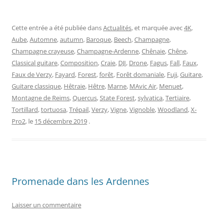
Cette entrée a été publiée dans
Actualités
, et marquée avec
4K
,
Aube
,
Automne
,
autumn
,
Baroque
,
Beech
,
Champagne
,
Champagne crayeuse
,
Champagne-Ardenne
,
Chênaie
,
Chêne
,
Classical guitare
,
Composition
,
Craie
,
DJI
,
Drone
,
Fagus
,
Fall
,
Faux
,
Faux de Verzy
,
Fayard
,
Forest
,
forêt
,
Forêt domaniale
,
Fuji
,
Guitare
,
Guitare classique
,
Hêtraie
,
Hêtre
,
Marne
,
MAvic Air
,
Menuet
,
Montagne de Reims
,
Quercus
,
State Forest
,
sylvatica
,
Tertiaire
,
Tortillard
,
tortuosa
,
Trépail
,
Verzy
,
Vigne
,
Vignoble
,
Woodland
,
X-
Pro2
, le
15 décembre 2019
.
Promenade dans les Ardennes
Laisser un commentaire