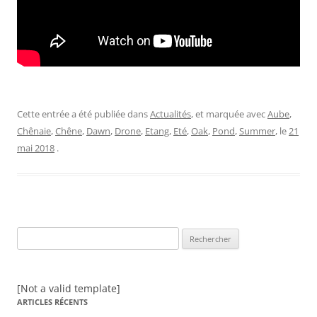
Cette entrée a été publiée dans
Actualités
, et marquée avec
Aube
,
Chênaie
,
Chêne
,
Dawn
,
Drone
,
Etang
,
Eté
,
Oak
,
Pond
,
Summer
, le
21
mai 2018
.
Rechercher :
[Not a valid template]
ARTICLES RÉCENTS